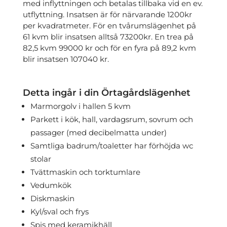
med inflyttningen och betalas tillbaka vid en ev.
utflyttning. Insatsen är för närvarande 1200kr
per kvadratmeter. För en tvårumslägenhet på
61 kvm blir insatsen alltså 73200kr. En trea på
82,5 kvm 99000 kr och för en fyra på 89,2 kvm
blir insatsen 107040 kr.
Detta ingår i din Örtagårdslägenhet
Marmorgolv i hallen 5 kvm
Parkett i kök, hall, vardagsrum, sovrum och
passager (med decibelmatta under)
Samtliga badrum/toaletter har förhöjda wc
stolar
Tvättmaskin och torktumlare
Vedumkök
Diskmaskin
Kyl/sval och frys
Spis med keramikhäll