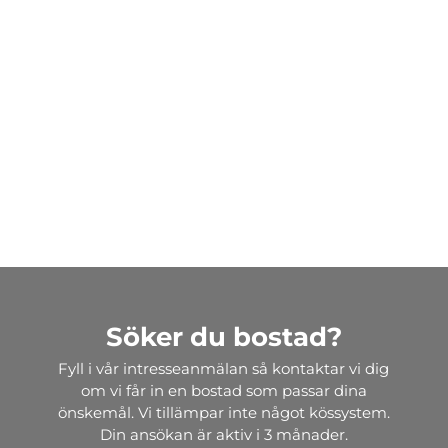
Söker du bostad?
Fyll i vår intresseanmälan så kontaktar vi dig
om vi får in en bostad som passar dina
önskemål. Vi tillämpar inte något kössystem.
Din ansökan är aktiv i 3 månader.