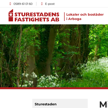
0589-61 01 60
E-post
Lokaler och bostäder
i Arboga
M
Sturestaden