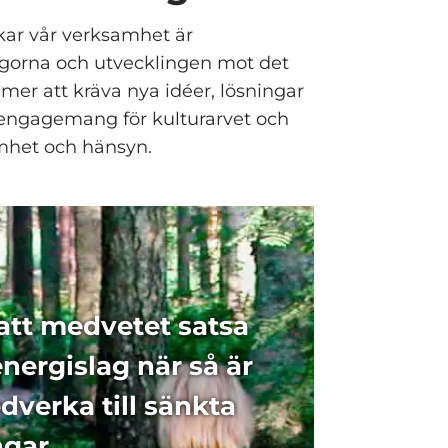
kar vår verksamhet är
ågorna och utvecklingen mot det
mmer att kräva nya idéer, lösningar
t engagemang för kulturarvet och
mhet och hänsyn.
att medvetet satsa
nergislag när så är
dverka till sänkta
gar.