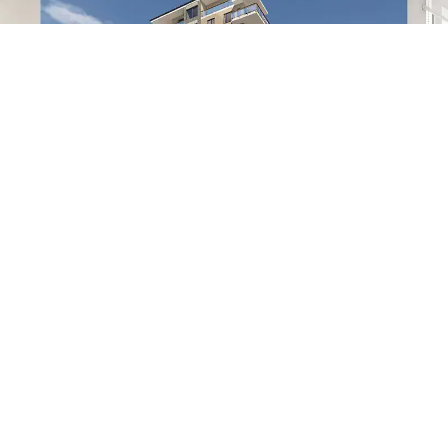
Intresseanmälan – Alla våra bostadsområden
Söker du lokal?
 bygger attraktiva industrilokaler, kontorslokaler, arkiv, lagerl