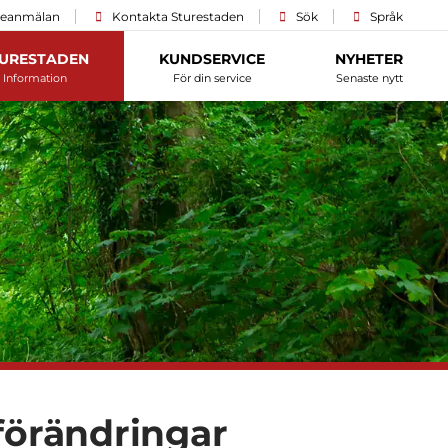
ceanmälan
Kontakta Sturestaden
Sök
Språk
URESTADEN
KUNDSERVICE
NYHETER
Information
För din service
Senaste nytt
­förändringar