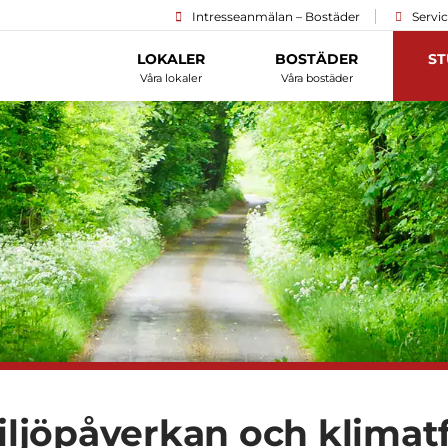
Intresseanmälan – Bostäder
Servi
LOKALER
BOSTÄDER
ST
Våra lokaler
Våra bostäder
iljö­påverkan och klimat