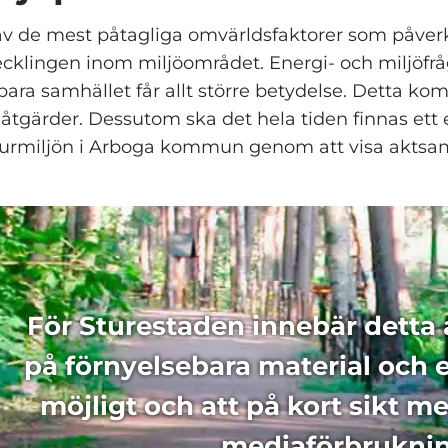
av de mest påtagliga omvärldsfaktorer som påver
ecklingen inom miljöområdet. Energi- och miljöfr
bara samhället får allt större betydelse. Detta ko
 åtgärder. Dessutom ska det hela tiden finnas et
turmiljön i Arboga kommun genom att visa aktsa
För Sturestaden innebär detta 
på förnyelsebara material och e
möjligt och att på kort sikt me
media­förbruknin