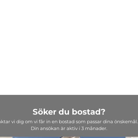
Söker du bostad?
aktar vi dig om vi får in en bostad som passar dina önskemål.
Din ansökan är aktiv i 3 månader.