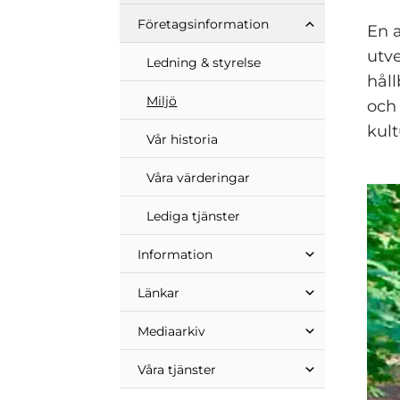
Företags­information
En 
utv
Ledning & styrelse
håll
Miljö
och
kul
Vår historia
Våra värderingar
Lediga tjänster
Information
Länkar
Mediaarkiv
Våra tjänster