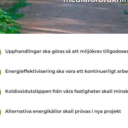

Upphandlingar ska göras så att miljökrav tillgodose

Energieffektivisering ska vara ett kontinuerligt arb

Koldioxidutsläppen från våra fastigheter skall mins

Alternativa energikällor skall prövas i nya projekt