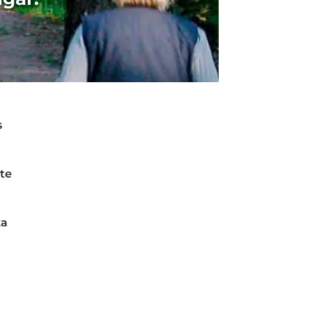
s
ete
ka