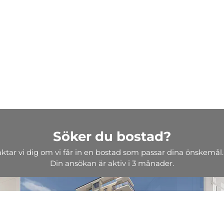
Söker du bostad?
aktar vi dig om vi får in en bostad som passar dina önskemål.
Din ansökan är aktiv i 3 månader.