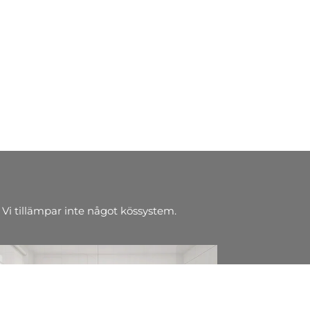
 Vi tillämpar inte något kössystem.