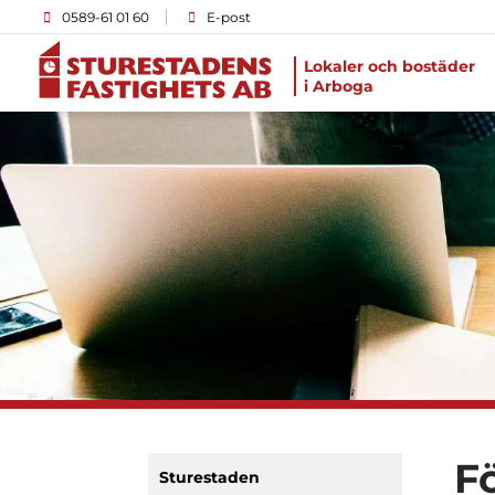
0589-61 01 60
E-post
Lokaler och bostäder
i Arboga
F
Sturestaden