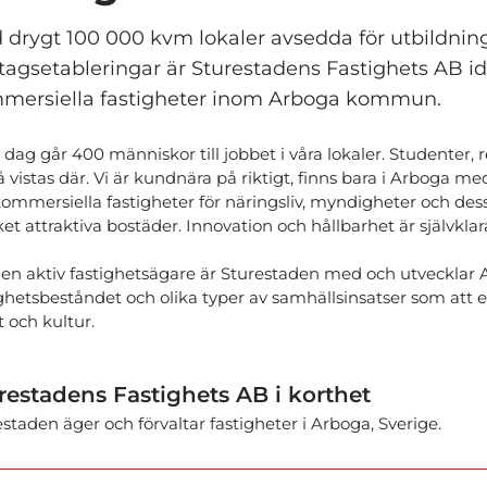
 drygt 100 000 kvm lokaler avsedda för utbildni
etagsetableringar är Sturestadens Fastighets AB i
mersiella fastigheter inom Arboga kommun.
 dag går 400 människor till jobbet i våra lokaler. Studenter,
 vistas där. Vi är kundnära på riktigt, finns bara i Arboga m
kommersiella fastigheter för näringsliv, myndigheter och de
t attraktiva bostäder. Innovation och hållbarhet är självklar
en aktiv fastighetsägare är Sturestaden med och utvecklar 
ighetsbeståndet och olika typer av samhällsinsatser som att
t och kultur.
restadens Fastighets AB i korthet
staden äger och förvaltar fastigheter i Arboga, Sverige.