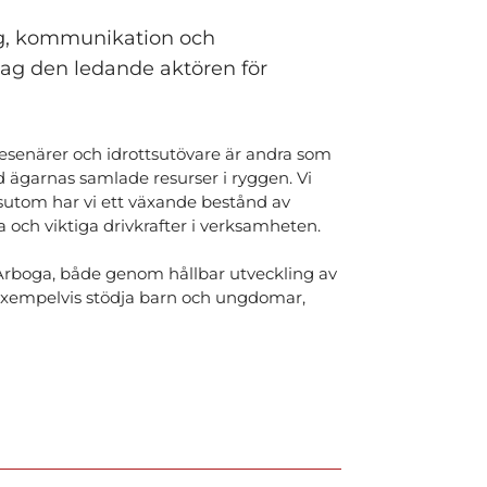
ng, kommunikation och
dag den ledande aktören för
 resenärer och idrottsutövare är andra som
ed ägarnas samlade resurser i ryggen. Vi
ssutom har vi ett växande bestånd av
a och viktiga drivkrafter i verksamheten.
Arboga, både genom hållbar utveckling av
 exempelvis stödja barn och ungdomar,