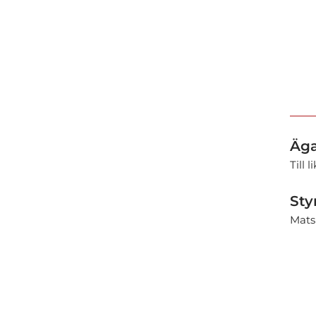
Äga
Till
Sty
Mats