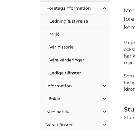
Företags­information
Med
för
Ledning & styrelse
kom
Miljö
Varje
Vår historia
också
har 
Våra värderingar
mycke
Lediga tjänster
Som 
fast
Information
idrot
Länkar
Stu
Mediaarkiv
Sture
Våra tjänster