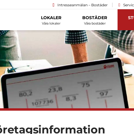
Intresseanmälan – Bostäder
Servi
LOKALER
BOSTÄDER
ST
Våra lokaler
Våra bostäder
öretags­information