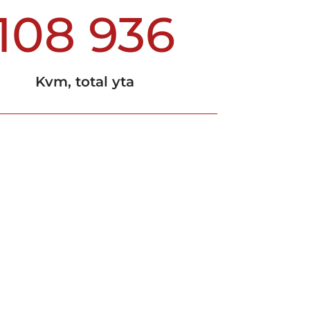
108 936
Kvm, total yta