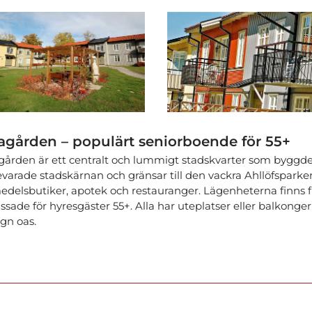
agården – populärt seniorboende för 55+
gården är ett centralt och lummigt stadskvarter som byggdes
varade stadskärnan och gränsar till den vackra Ahllöfsparken.
medelsbutiker, apotek och restauranger. Lägenheterna finns fr
ssade för hyresgäster 55+. Alla har uteplatser eller balkonge
ugn oas.