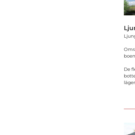
Lju
Ljun
Områ
boend
De f
bott
läge