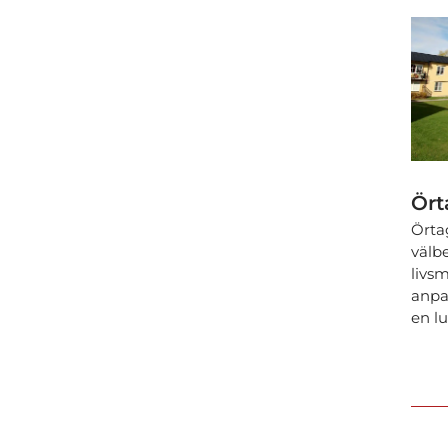
Ört
Örta
välbe
livs
anpa
en l