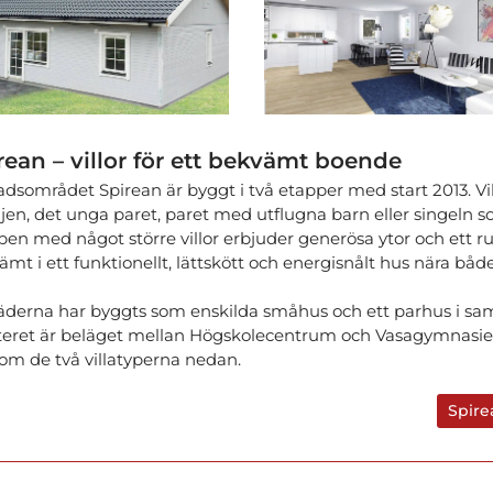
rean – villor för ett bekvämt boende
dsområdet Spirean är byggt i två etapper med start 2013. Vill
jen, det unga paret, paret med utflugna barn eller singeln so
pen med något större villor erbjuder generösa ytor och ett ru
ämt i ett funktionellt, lättskött och energisnålt hus nära bå
äderna har byggts som enskilda småhus och ett parhus i sam
teret är beläget mellan Högskolecentrum och Vasagymnasiet,
om de två villatyperna nedan.
Spire