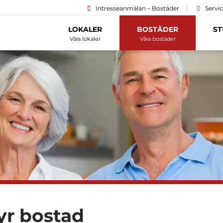
Intresseanmälan – Bostäder
Servi
LOKALER
BOSTÄDER
ST
Våra lokaler
Våra bostäder
yr bostad