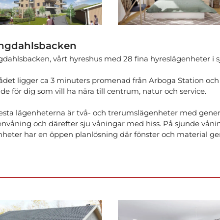
ngdahlsbacken
gdahlsbacken, vårt hyreshus med 28 fina hyreslägenheter i s
det ligger ca 3 minuters promenad från Arboga Station och
e för dig som vill ha nära till centrum, natur och service.
lesta lägenheterna är två- och trerumslägenheter med gener
envåning och därefter sju våningar med hiss. På sjunde våni
nheter har en öppen planlösning där fönster och material ger