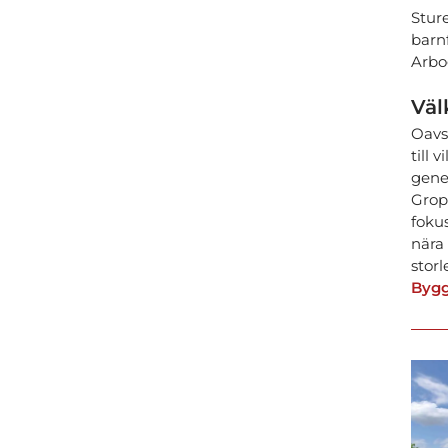
Sture
barnf
Arbog
Väl
Oavse
till
gene
Grop
foku
nära 
storl
Bygg