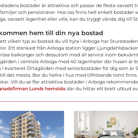
stadens bostäder är attraktiva och passar de flesta oavsett tid
amiljer och pensionärer. Hos oss finns helt enkelt bostäder so
a, oavsett lägenhet eller villa, kan du tryggt vända dig till S
kommen hem till din nya bostad
tt vilken typ av bostad du vill hyra i Arboga har Sturestaden e
 villor. Ett stenkast från Arboga station ligger Ljungdahlsba
rösa balkonger och dessutom med all service inom bekvämt 
gården i centrala Arboga med 40 lägenheter där husen är byg
s i kvarteret Örtagården med seniorbostäder för dig som är 
till det mesta. Bor du hellre i hus med tillhörande tomt finns
ekar. Vill du se fler attraktiva bostäder i Arboga rekommende
nadsfirman Lunds hemsida
där du hittar ett brett utbud av