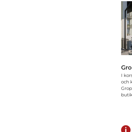
Gro
I ko
och k
Grop
buti
