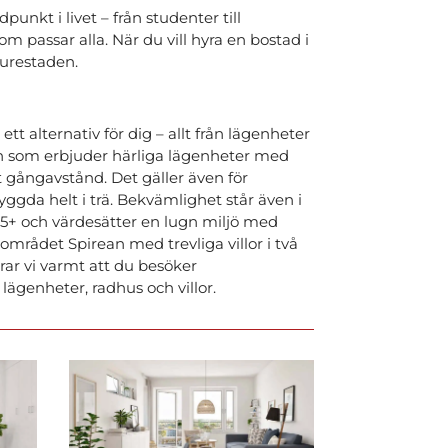
punkt i livet – från studenter till
m passar alla. När du vill hyra en bostad i
turestaden.
tt alternativ för dig – allt från lägenheter
cken som erbjuder härliga lägenheter med
gångavstånd. Det gäller även för
gda helt i trä. Bekvämlighet står även i
55+ och värdesätter en lugn miljö med
 området Spirean med trevliga villor i två
rar vi varmt att du besöker
 lägenheter, radhus och villor.