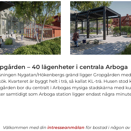
pgården – 40 lägenheter i centrala Arboga
rsningen Nygatan/Hökenbergs gränd ligger Gropgården med 40
ök. Kvarteret är byggt helt i trä, så kallat KL-trä. Husen stod
gården bor du centralt i Arbogas mysiga stadskärna med kull
ker samtidigt som Arboga station ligger endast några minu
Välkommen med din
intresseanmälan
för bostad i någon av 