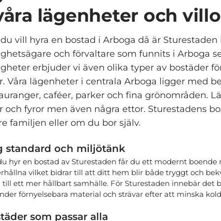
 våra lägenheter och vill
du vill hyra en bostad i Arboga då är Sturestaden 
ighetsägare och förvaltare som funnits i Arboga 
igheter erbjuder vi även olika typer av bostäder för
or. Våra lägenheter i centrala Arboga ligger med b
auranger, caféer, parker och fina grönområden. L
r och fyror men även några ettor. Sturestadens bo
re familjen eller om du bor själv.
 standard och miljötänk
du hyr en bostad av Sturestaden får du ett modernt boende m
hållna vilket bidrar till att ditt hem blir både tryggt och bek
 till ett mer hållbart samhälle. För Sturestaden innebär det b
nder förnyelsebara material och strävar efter att minska kold
täder som passar alla