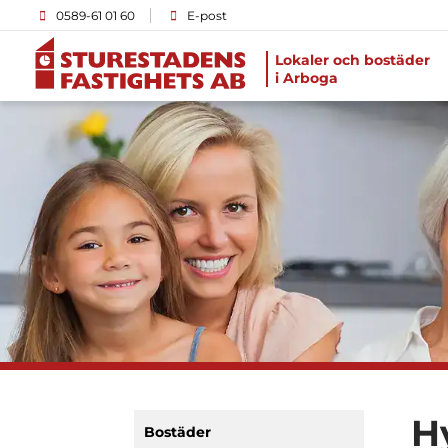
0589-61 01 60
E-post
Lokaler och bostäder
i Arboga
H
Bostäder