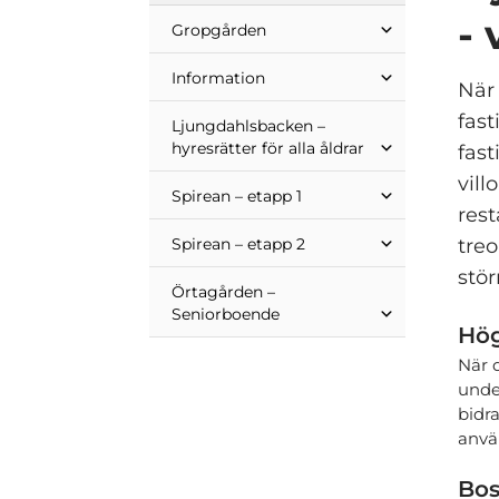
-
Gropgården
Information
När 
fast
Ljungdahlsbacken –
hyresrätter för alla åldrar
fast
vill
Spirean – etapp 1
rest
Spirean – etapp 2
treo
stör
Örtagården –
Seniorboende
Hög
När 
under
bidra
anvä
Bos