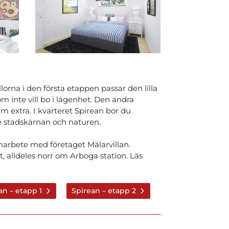
orna i den första etappen passar den lilla
m inte vill bo i lägenhet. Den andra
m extra. I kvarteret Spirean bor du
de stadskärnan och naturen.
arbete med företaget Mälarvillan.
 alldeles norr om Arboga station. Läs
an – etapp 1
Spirean – etapp 2