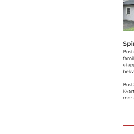
Spi
Bosta
famil
etap
bekv
Bost
Kvar
mer 