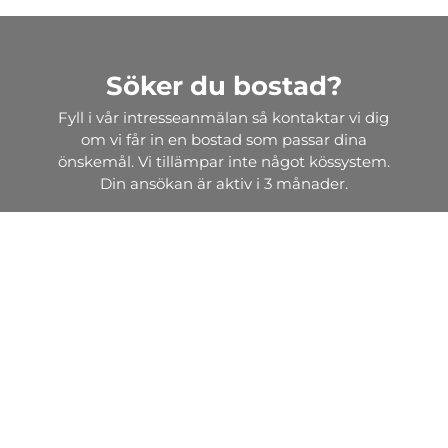
Söker du bostad?
Fyll i vår intresseanmälan så kontaktar vi dig
om vi får in en bostad som passar dina
önskemål. Vi tillämpar inte något kössystem.
Din ansökan är aktiv i 3 månader.
Intresseanmälan