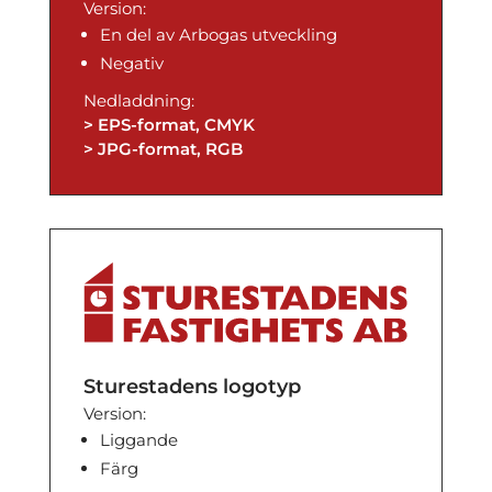
Version:
En del av Arbogas utveckling
Negativ
Nedladdning:
> EPS-format, CMYK
> JPG-format, RGB
Sturestadens logotyp
Version:
Liggande
Färg