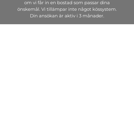
om vi får in en bostad som passar dina
önskemål. Vi tillämpar inte något kössystem.
Din ansökan är aktiv i 3 månader.
Intresseanmälan
Söker du lokal?
Vi hyr ut, förvaltar och bygger attraktiva
industrilokaler, kontorslokaler, arkiv, lagerlokaler
och butikslokaler.