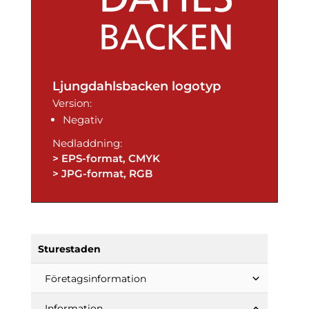
Ljungdahlsbacken logotyp
Version:
Negativ
Nedladdning:
> EPS-format, CMYK
> JPG-format, RGB
Sturestaden
Företags­information
Information