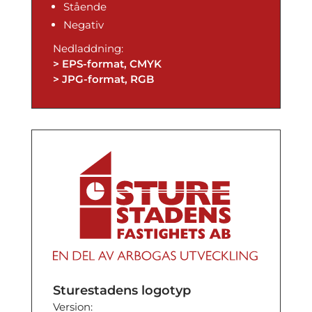
Stående
Negativ
Nedladdning:
> EPS-format, CMYK
> JPG-format, RGB
Sturestadens logotyp
Version: