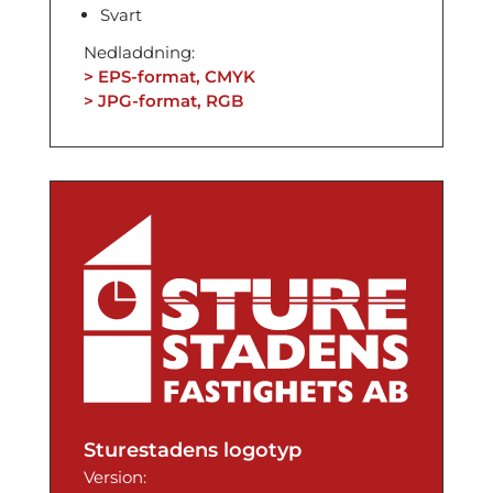
Svart
Nedladdning:
> EPS-format, CMYK
> JPG-format, RGB
Sturestadens logotyp
Version: