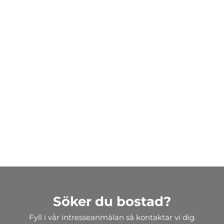
Söker du bostad?
Fyll i vår intresseanmälan så kontaktar vi dig