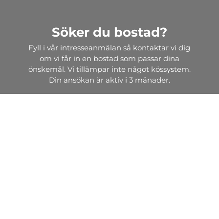
Söker du bostad?
Fyll i vår intresseanmälan så kontaktar vi dig
om vi får in en bostad som passar dina
önskemål. Vi tillämpar inte något kössystem.
Din ansökan är aktiv i 3 månader.
Intresseanmälan