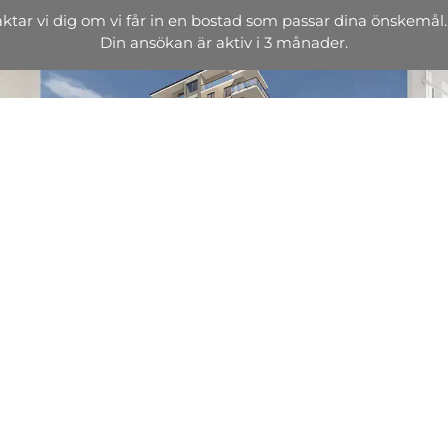
aktar vi dig om vi får in en bostad som passar dina önskemål.
Din ansökan är aktiv i 3 månader.
Intresseanmälan – Alla våra bostadsområden