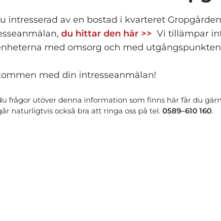
du intresserad av en bostad i kvarteret Gropgår
resseanmälan,
du hittar den här >>
Vi tillämpar in
enheterna med omsorg och med utgångspunkten att 
kommen med din intresseanmälan!
du frågor utöver denna information som finns här får du gärna
år naturligtvis också bra att ringa oss på tel.
0589–610 160
.