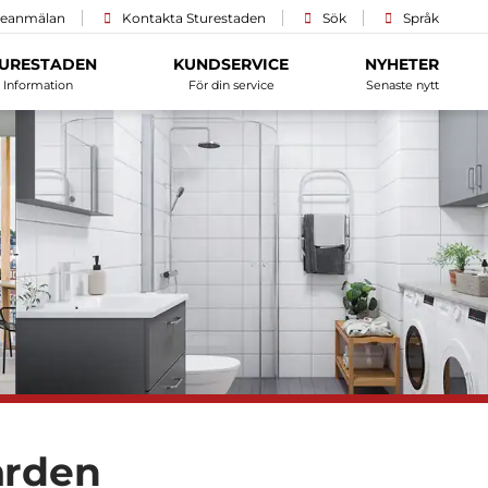
ceanmälan
Kontakta Sturestaden
Sök
Språk
URESTADEN
KUNDSERVICE
NYHETER
Information
För din service
Senaste nytt
ården