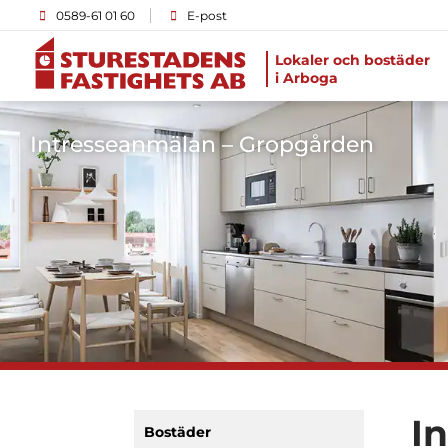
0589-61 01 60
E-post
Lokaler och bostäder
i Arboga
Intresseanmälan – Gropgården
I
Bostäder