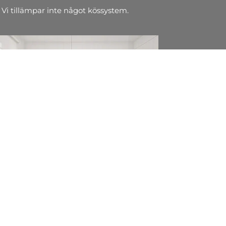
 Vi tillämpar inte något kössystem.