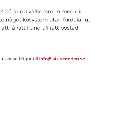
den? Då är du välkommen med din
te något kösystem utan fördelar ut
få rätt kund till rätt bostad.
 skicka frågor till
info@sturestaden.se
.