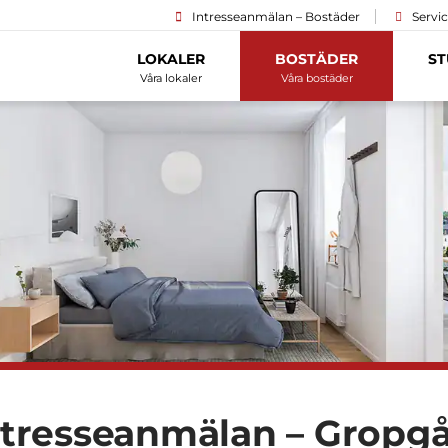
Intresseanmälan – Bostäder
Servi
LOKALER
BOSTÄDER
ST
Våra lokaler
Våra bostäder
ntresseanmälan – Gropg