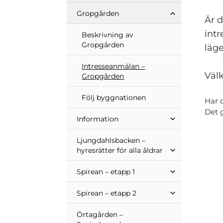
Gropgården
Är 
int
Beskrivning av
Gropgården
läg
Intresseanmälan –
Väl
Gropgården
Följ byggnationen
Har 
Det g
Information
Ljungdahlsbacken –
hyresrätter för alla åldrar
Spirean – etapp 1
Spirean – etapp 2
Örtagården –