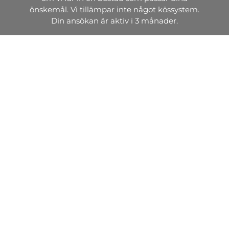
önskemål. Vi tillämpar inte något kössystem.
Din ansökan är aktiv i 3 månader.
Intresseanmälan
Söker du lokal?
Vi hyr ut, förvaltar och bygger attraktiva
industrilokaler, kontorslokaler, arkiv, lagerlokaler
och butikslokaler.