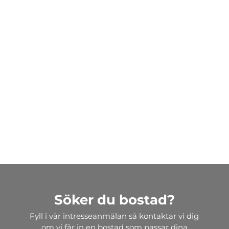
Söker du bostad?
Fyll i vår intresseanmälan så kontaktar vi dig
om vi får in en bostad som passar dina