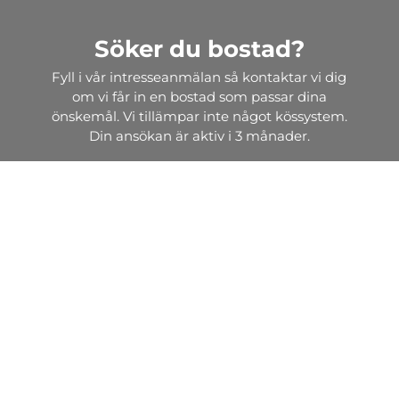
Söker du bostad?
Fyll i vår intresseanmälan så kontaktar vi dig
om vi får in en bostad som passar dina
önskemål. Vi tillämpar inte något kössystem.
Din ansökan är aktiv i 3 månader.
Intresseanmälan