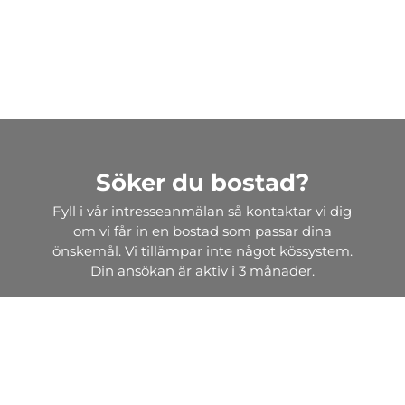
Söker du bostad?
Fyll i vår intresseanmälan så kontaktar vi dig
om vi får in en bostad som passar dina
önskemål. Vi tillämpar inte något kössystem.
Din ansökan är aktiv i 3 månader.