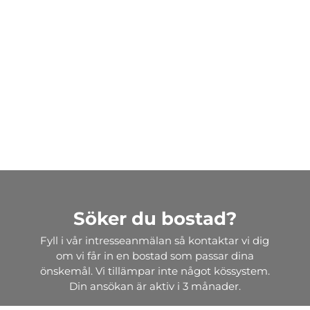
Söker du bostad?
Fyll i vår intresseanmälan så kontaktar vi dig
om vi får in en bostad som passar dina
önskemål. Vi tillämpar inte något kössystem.
Din ansökan är aktiv i 3 månader.