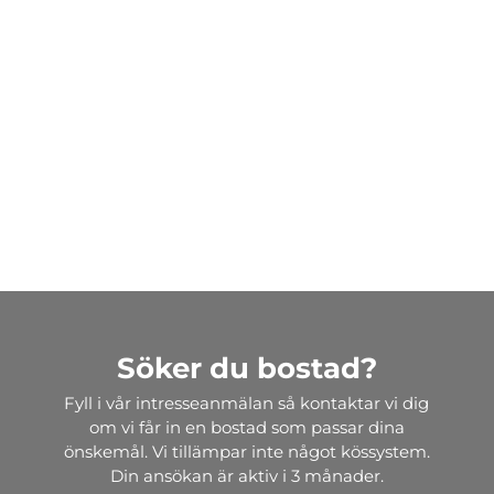
Söker du bostad?
Fyll i vår intresseanmälan så kontaktar vi dig
om vi får in en bostad som passar dina
önskemål. Vi tillämpar inte något kössystem.
Din ansökan är aktiv i 3 månader.