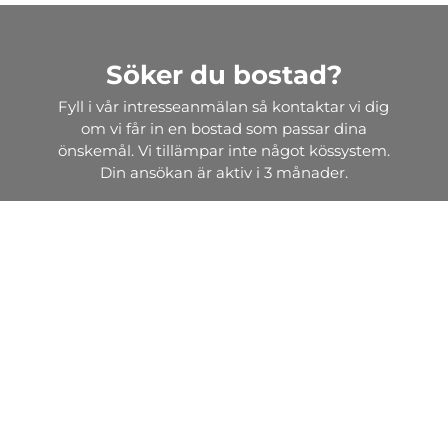
Söker du bostad?
Fyll i vår intresseanmälan så kontaktar vi dig
om vi får in en bostad som passar dina
önskemål. Vi tillämpar inte något kössystem.
Din ansökan är aktiv i 3 månader.
Intresseanmälan