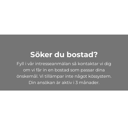
Söker du bostad?
Fyll i vår intresseanmälan så kontaktar vi dig
om vi får in en bostad som passar dina
önskemål. Vi tillämpar inte något kössystem.
Din ansökan är aktiv i 3 månader.