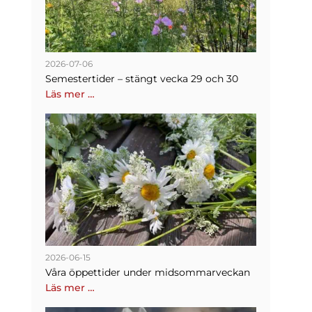
2026-07-06
Semestertider – stängt vecka 29 och 30
Läs mer …
2026-06-15
Våra öppettider under midsommarveckan
Läs mer …