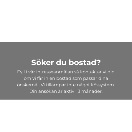
Söker du bostad?
Fyll i vår intresseanmälan så kontaktar vi dig
om vi får in en bostad som passar dina
önskemål. Vi tillämpar inte något kössystem.
Din ansökan är aktiv i 3 månader.