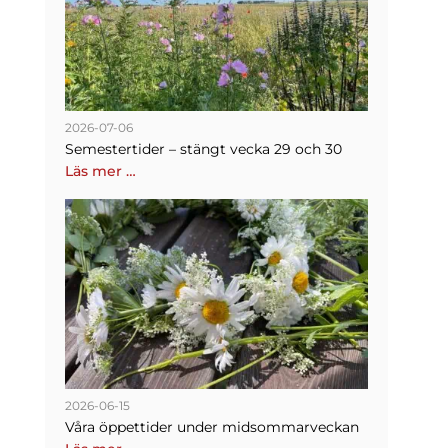
2026-07-06
Semestertider – stängt vecka 29 och 30
Läs mer …
2026-06-15
Våra öppettider under midsommarveckan