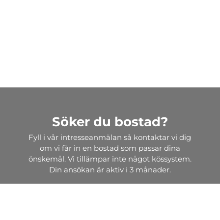
Söker du bostad?
Fyll i vår intresseanmälan så kontaktar vi dig
om vi får in en bostad som passar dina
önskemål. Vi tillämpar inte något kössystem.
Din ansökan är aktiv i 3 månader.