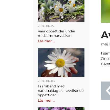
2026-06-15
A
Våra öppettider under
midsommarveckan
Läs mer …
maj 
I sa
Onsda
Give
2026-06-03
I samband med
nationaldagen – avvikande
öppettider...
Läs mer …