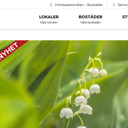
Intresseanmälan – Bostäder
Servi
LOKALER
BOSTÄDER
ST
Våra lokaler
Våra bostäder