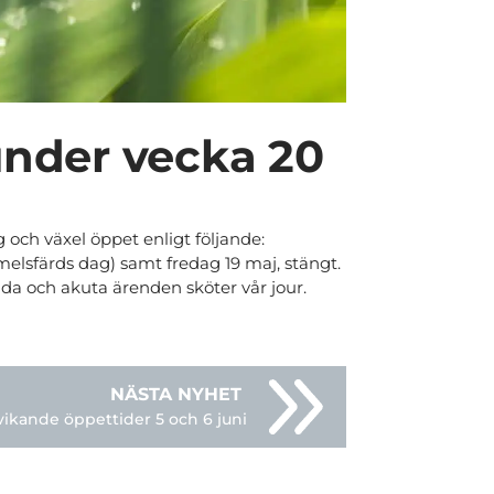
under vecka 20
ch växel öppet enligt följande:
mmelsfärds dag) samt fredag 19 maj, stängt.
da och akuta ärenden sköter vår jour.
ikande öppettider 5 och 6 juni