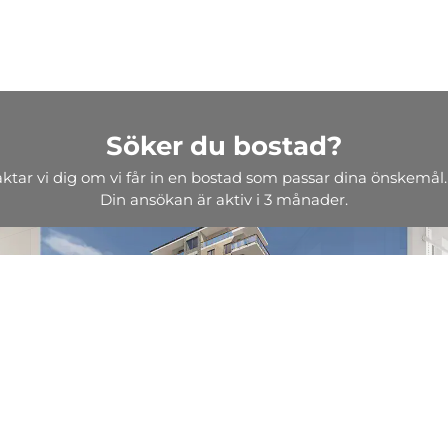
Söker du bostad?
aktar vi dig om vi får in en bostad som passar dina önskemål.
Din ansökan är aktiv i 3 månader.