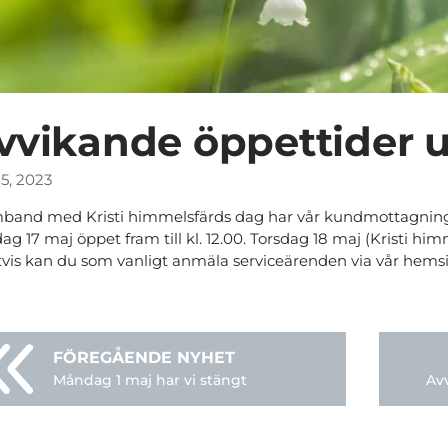
vvikande öppettider 
15, 2023
mband med Kristi himmelsfärds dag har vår kundmottagning o
g 17 maj öppet fram till kl. 12.00. Torsdag 18 maj (Kristi hi
tvis kan du som vanligt anmäla serviceärenden via vår hemsi
Måndag 1 maj har vi stängt
Avv