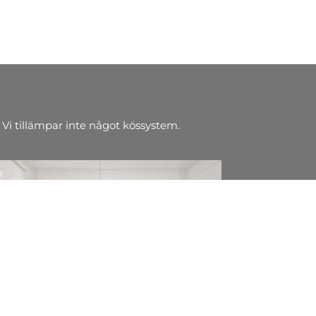
 Vi tillämpar inte något kössystem.