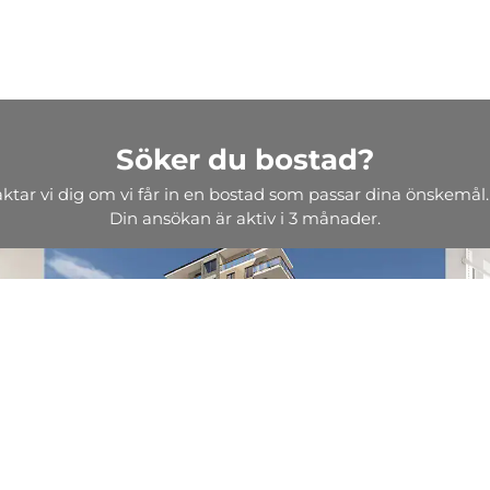
Söker du bostad?
aktar vi dig om vi får in en bostad som passar dina önskemål.
Din ansökan är aktiv i 3 månader.