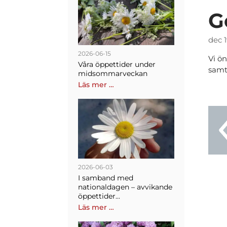
G
dec 
2026-06-15
Vi ö
Våra öppettider under
samt
midsommarveckan
Läs mer …
2026-06-03
I samband med
nationaldagen – avvikande
öppettider...
Läs mer …