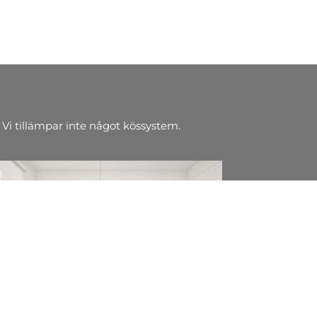
 Vi tillämpar inte något kössystem.