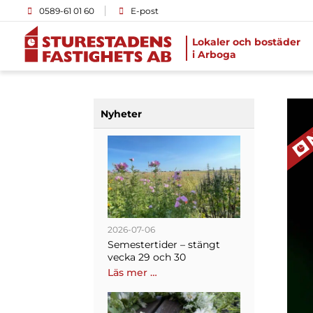
0589-61 01 60
E-post
Lokaler och bostäder
i Arboga
Nyheter
2026-07-06
Semestertider – stängt
vecka 29 och 30
Läs mer …