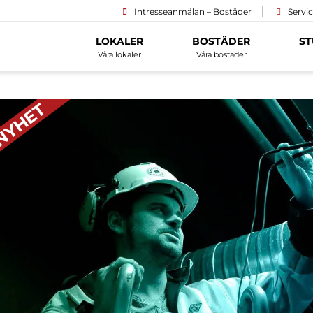
Intresseanmälan – Bostäder
Servi
LOKALER
BOSTÄDER
ST
Våra lokaler
Våra bostäder