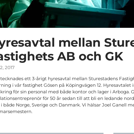
yresavtal mellan Stur
astighets AB och GK
2, 2017
 tecknades ett 3-årigt hyresavtal mellan Sturestadens Fasti
rning i vår fastighet Gösen på Köpingvägen 12. Hyresavtalet i
kring för sin personal med både kontor och lager i Arboga. GK
lationsentreprenör för 50 år sedan till att bli en ledande nor
r i både Norge, Sverige och Danmark. Vi hälsar Joel Ganell 
arsemestern.