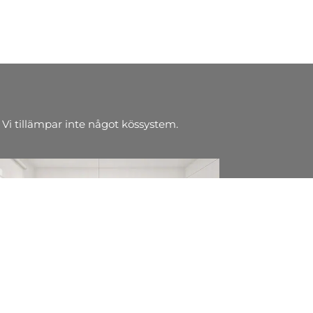
 Vi tillämpar inte något kössystem.