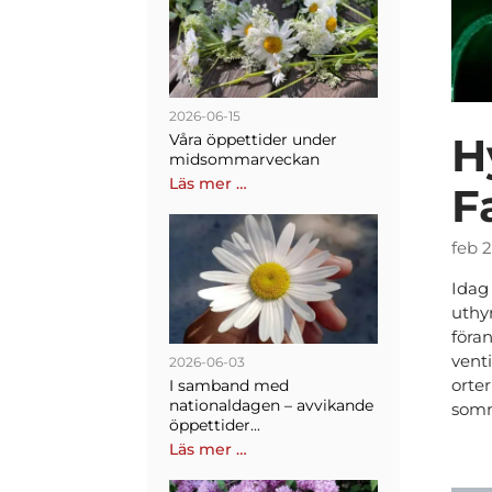
2026-06-15
H
Våra öppettider under
midsommarveckan
Läs mer …
F
feb 2
Idag
uthy
föran
venti
2026-06-03
orte
I samband med
nationaldagen – avvikande
somm
öppettider...
Läs mer …