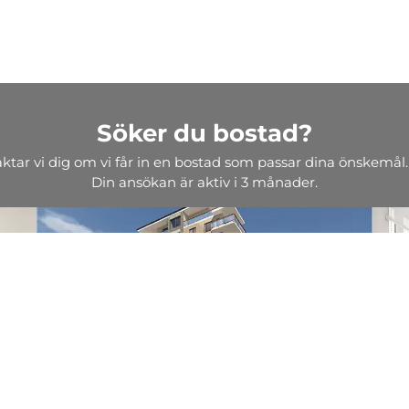
Söker du bostad?
aktar vi dig om vi får in en bostad som passar dina önskemål.
Din ansökan är aktiv i 3 månader.