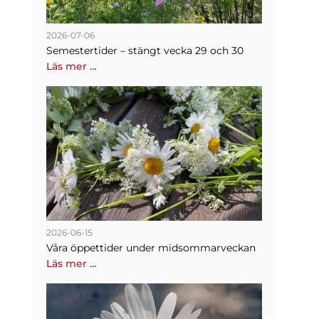
2026-07-06
Semestertider – stängt vecka 29 och 30
Läs mer …
2026-06-15
Våra öppettider under midsommarveckan
Läs mer …