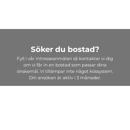
Söker du bostad?
Fyll i vår intresseanmälan så kontaktar vi dig
om vi får in en bostad som passar dina
önskemål. Vi tillämpar inte något kössystem.
Din ansökan är aktiv i 3 månader.
Intresseanmälan