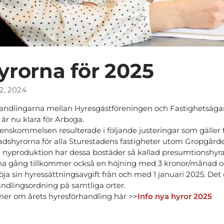
yrorna för 2025
12, 2024
andlingarna mellan Hyresgästföreningen och Fastighetsägar
är nu klara för Arboga.
enskommelsen resulterade i följande justeringar som gäller f
adshyrorna för alla Sturestadens fastigheter utom Gropgår
n nyproduktion har dessa bostäder så kallad presumtionshyra
a gång tillkommer också en höjning med 3 kronor/månad oc
öja sin hyressättningsavgift från och med 1 januari 2025. Det
andlingsordning på samtliga orter.
mer om årets hyresförhandling här >>
Info nya hyror 2025