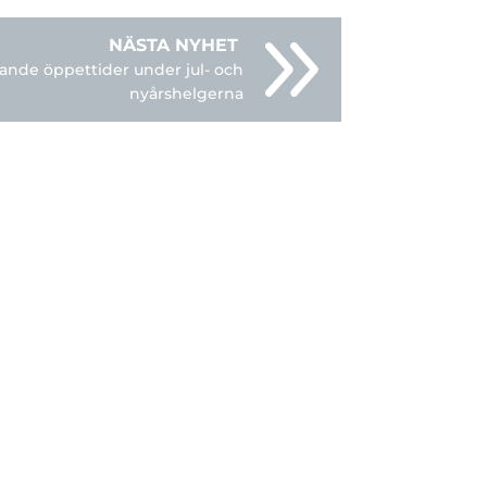
ande öppettider under jul- och
nyårshelgerna