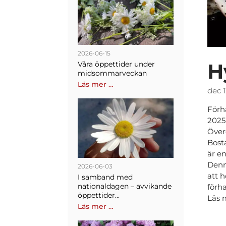
2026-06-15
H
Våra öppettider under
midsommarveckan
Läs mer …
dec 
Förh
2025 
Över
Bost
är e
Denn
2026-06-03
att h
I samband med
nationaldagen – avvikande
förh
öppettider...
Läs 
Läs mer …