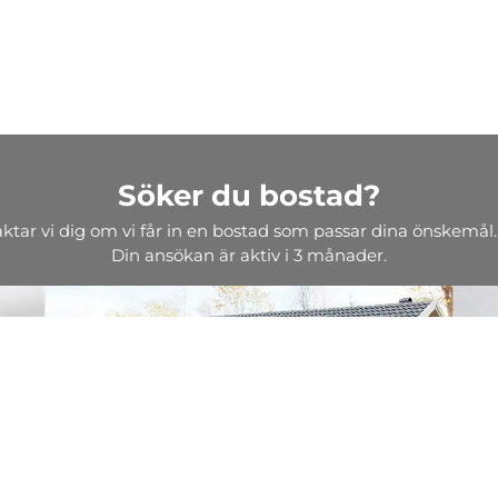
Söker du bostad?
aktar vi dig om vi får in en bostad som passar dina önskemål.
Din ansökan är aktiv i 3 månader.