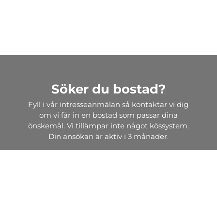
Söker du bostad?
Fyll i vår intresseanmälan så kontaktar vi dig
om vi får in en bostad som passar dina
önskemål. Vi tillämpar inte något kössystem.
Din ansökan är aktiv i 3 månader.