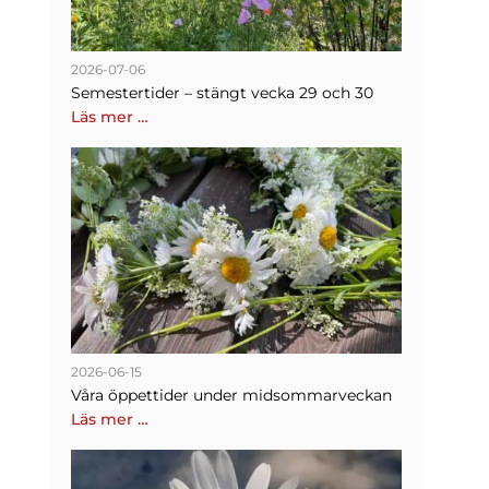
2026-07-06
Semestertider – stängt vecka 29 och 30
Läs mer …
2026-06-15
Våra öppettider under midsommarveckan
Läs mer …