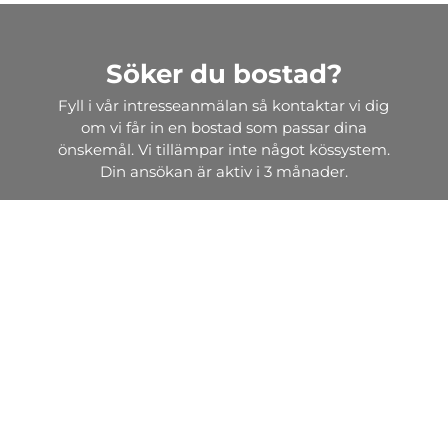
Söker du bostad?
Fyll i vår intresseanmälan så kontaktar vi dig
om vi får in en bostad som passar dina
önskemål. Vi tillämpar inte något kössystem.
Din ansökan är aktiv i 3 månader.
Intresseanmälan