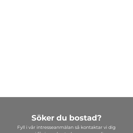
Söker du bostad?
Fyll i vår intresseanmälan så kontaktar vi dig