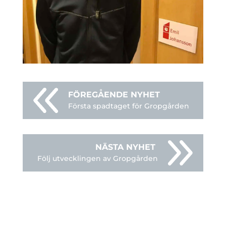
Första spadtaget för Gropgården
Följ utvecklingen av Gropgården