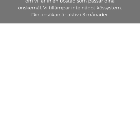
om vi får in en bostad som passar dina
önskemål. Vi tillämpar inte något kössystem.
Din ansökan är aktiv i 3 månader.
Intresseanmälan
Söker du lokal?
Vi hyr ut, förvaltar och bygger attraktiva
industrilokaler, kontorslokaler, arkiv, lagerlokaler
och butikslokaler.