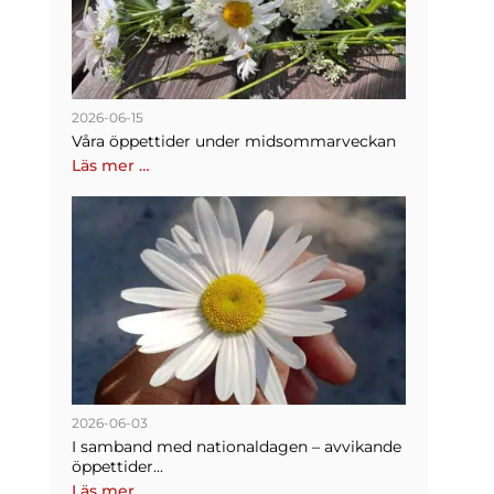
2026-06-15
Våra öppettider under midsommarveckan
Läs mer …
2026-06-03
I samband med nationaldagen – avvikande
öppettider...
Läs mer …