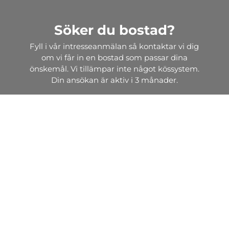
Söker du bostad?
Fyll i vår intresseanmälan så kontaktar vi dig
om vi får in en bostad som passar dina
önskemål. Vi tillämpar inte något kössystem.
Din ansökan är aktiv i 3 månader.
Intresseanmälan