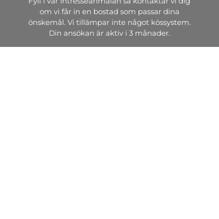
Fyll i vår intresseanmälan så kontaktar vi dig
om vi får in en bostad som passar dina
önskemål. Vi tillämpar inte något kössystem.
Din ansökan är aktiv i 3 månader.
Intresseanmälan
Söker du lokal?
Vi hyr ut, förvaltar och bygger attraktiva
industrilokaler, kontorslokaler, arkiv, lagerlokaler