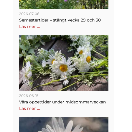
2026-07-06
Semestertider – stängt vecka 29 och 30
Läs mer …
2026-06-15
Våra öppettider under midsommarveckan
Läs mer …