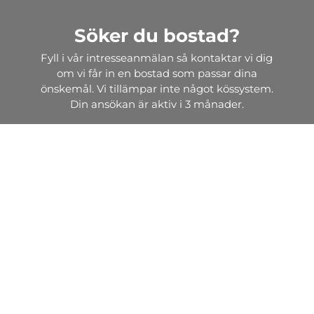
Söker du bostad?
Fyll i vår intresseanmälan så kontaktar vi dig
om vi får in en bostad som passar dina
önskemål. Vi tillämpar inte något kössystem.
Din ansökan är aktiv i 3 månader.
Intresseanmälan