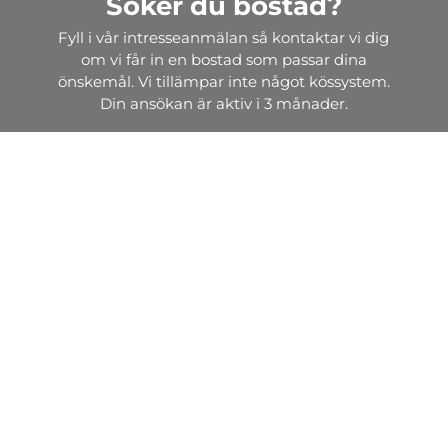
Söker du bostad?
Fyll i vår intresseanmälan så kontaktar vi dig
om vi får in en bostad som passar dina
önskemål. Vi tillämpar inte något kössystem.
Din ansökan är aktiv i 3 månader.
Intresseanmälan
Söker du lokal?
Vi hyr ut, förvaltar och bygger attraktiva